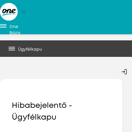
(megnyílik új ablakban)
One
Bázis
TV
Ügyfélkapu
Hibabejelentő -
Ügyfélkapu