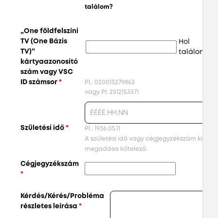
találom?
„O
„One földfelszíni
ká
TV (One Bázis
Hol
sz
TV)”
találom:
VS
kártyaazonosító
sz
szám vagy VSC
ID számsor
*
Pl.: 020013279863
vagy Pl: 2512153571
Születési idő
*
Pl.: 1936.05.11
A születési idő vagy cégjegyzékszám közül a
megadása kötelező.
Cégjegyzékszám
*
Kérdés/Kérés/Probléma
részletes leírása
*