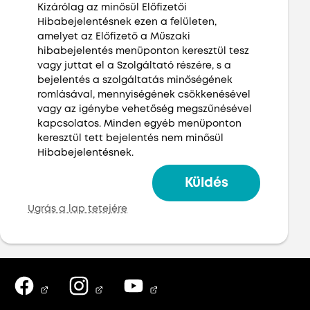
Kizárólag az minősül Előfizetői
Hibabejelentésnek ezen a felületen,
amelyet az Előfizető a Műszaki
hibabejelentés menüponton keresztül tesz
vagy juttat el a Szolgáltató részére, s a
bejelentés a szolgáltatás minőségének
romlásával, mennyiségének csökkenésével
vagy az igénybe vehetőség megszűnésével
kapcsolatos. Minden egyéb menüponton
keresztül tett bejelentés nem minősül
Hibabejelentésnek.
Ugrás a lap tetejére
Facebook (megnyílik új ablakban)
Instagram (megnyílik új ablakban)
Youtube (megnyílik új ablakba