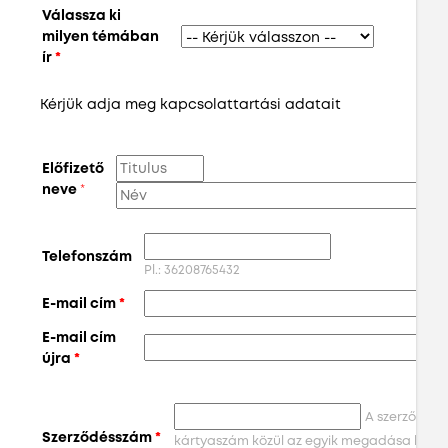
Válassza ki
milyen témában
ír
*
Kérjük adja meg kapcsolattartási adatait
Előfizető
neve
Telefonszám
Pl.: 36208765432
E-mail cím
*
E-mail cím
újra
*
A szerződés
Szerződésszám
*
kártyaszám közül az egyik megadása kötel